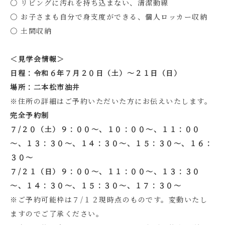
〇 リビングに汚れを持ち込まない、清潔動線
〇 お子さまも自分で身支度ができる、個人ロッカー収納
〇 土間収納
＜見学会情報＞
日程：令和６年７月２０日（土）～２１日（日）
場所：二本松市油井
※住所の詳細はご予約いただいた方にお伝えいたします。
完全予約制
７/２０（土）９：００～、１０：００～、１１：００
～、１３：３０～、１４：３０～、１５：３０～、１６：
３０～
７/２１（日）９：００～、１１：００～、１３：３０
～、１４：３０～、１５：３０～、１７：３０～
※ご予約可能枠は７/１２現時点のものです。変動いたし
ますのでご了承ください。