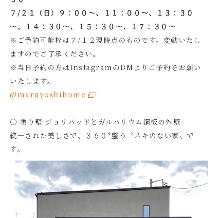
７/２１（日）９：００～、１１：００～、１３：３０
～、１４：３０～、１５：３０～、１７：３０～
※ご予約可能枠は７/１２現時点のものです。変動いたし
ますのでご了承ください。
※当日予約の方はInstagramのDMよりご予約をお願い
いたします。
@maruyoshihome
〇 塗り壁 ジョリパッドとガルバリウム鋼板の外壁
統一された美しさで、３６０°整う〝スキのない家〟で
す。