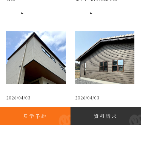
2026/04/03
2026/04/03
完成見学会｜今も、これか
完成見学会｜家族が巡る、
見学予約
資料請求
らも暮らしやすい家
山小屋暮らし