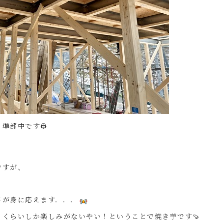
準部中です👷
ですが、
さが身に応えます．．．
るくらいしか楽しみがないやい！ということで焼き芋です🍠