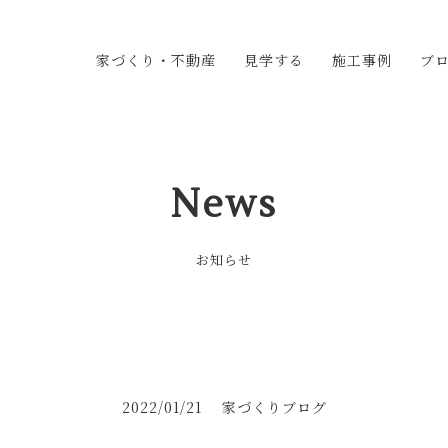
家づくり・不動産
見学する
施工事例
ブ
マルヨシ工業の家づくり
奨励金・補助金情報
相談の流れ
不動産情報
見学会・イベント情報
モデルハウス
施工ギャラリー
オーナー様の声
News
お知らせ
2022/01/21
家づくりブログ