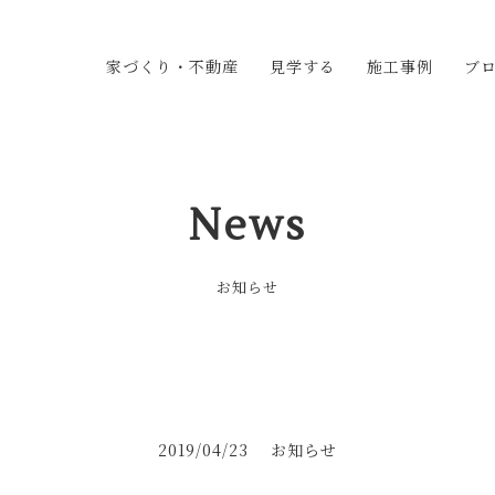
家づくり・不動産
見学する
施工事例
ブ
マルヨシ工業の家づくり
奨励金・補助金情報
相談の流れ
不動産情報
見学会・イベント情報
モデルハウス
施工ギャラリー
オーナー様の声
News
お知らせ
2019/04/23
お知らせ